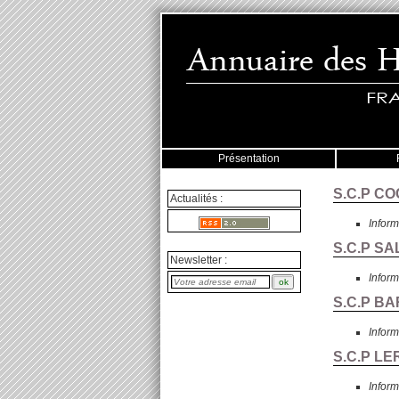
Présentation
S.C.P CO
Actualités :
Inform
S.C.P SA
Newsletter :
Inform
S.C.P BA
Inform
S.C.P LE
Inform