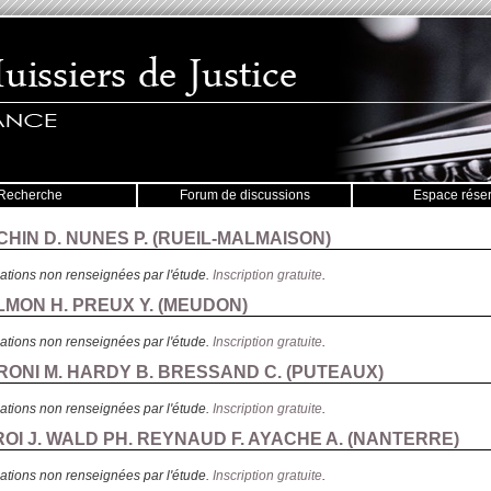
Recherche
Forum de discussions
Espace rése
CHIN D. NUNES P. (
RUEIL-MALMAISON
)
ations non renseignées par l'étude.
Inscription gratuite
.
LMON H. PREUX Y. (
MEUDON
)
ations non renseignées par l'étude.
Inscription gratuite
.
RONI M. HARDY B. BRESSAND C. (
PUTEAUX
)
ations non renseignées par l'étude.
Inscription gratuite
.
ROI J. WALD PH. REYNAUD F. AYACHE A. (
NANTERRE
)
ations non renseignées par l'étude.
Inscription gratuite
.