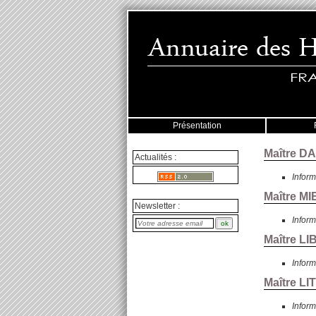
Présentation
Maître D
Actualités :
Inform
Maître MI
Newsletter :
Inform
Maître L
Inform
Maître L
Inform