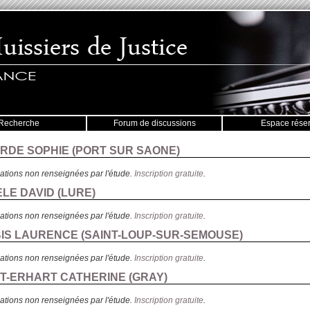
Recherche
Forum de discussions
Espace rése
ARDE SOPHIE (
PORT SUR SAONE
)
ations non renseignées par l'étude.
Inscription gratuite
.
ELE DAVID (
LURE
)
ations non renseignées par l'étude.
Inscription gratuite
.
IBIS LAURENCE (
SAINT-LOUP-SUR-SEMOUSE
)
ations non renseignées par l'étude.
Inscription gratuite
.
ITT-ERHART CATHERINE (
GRAY
)
ations non renseignées par l'étude.
Inscription gratuite
.