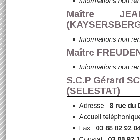
Informations non re
Maître JEA
(
KAYSERSBER
Informations non re
Maître FREUDE
Informations non re
S.C.P Gérard S
(
SELESTAT
)
Adresse :
8 rue du
Accueil téléphoniqu
Fax :
03 88 82 92 0
Constat :
03 88 92 1