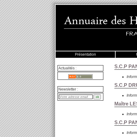
Présentation
S.C.P PAN
Actualités :
Inform
S.C.P DR
Newsletter :
Inform
Maître L
Inform
S.C.P PAN
Inform