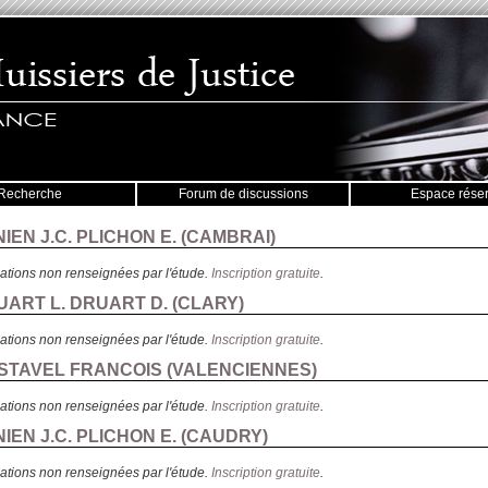
Recherche
Forum de discussions
Espace rése
IEN J.C. PLICHON E. (
CAMBRAI
)
ations non renseignées par l'étude.
Inscription gratuite
.
UART L. DRUART D. (
CLARY
)
ations non renseignées par l'étude.
Inscription gratuite
.
ESTAVEL FRANCOIS (
VALENCIENNES
)
ations non renseignées par l'étude.
Inscription gratuite
.
IEN J.C. PLICHON E. (
CAUDRY
)
ations non renseignées par l'étude.
Inscription gratuite
.