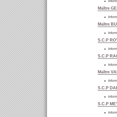
Inform
Maître G
Inform
Maître B
Inform
S.C.P ROY
Inform
S.C.P RA
Inform
Maître V
Inform
S.C.P DA
Inform
S.C.P ME
Inform