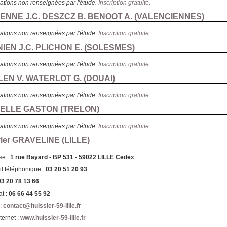
ations non renseignées par l'étude.
Inscription gratuite
.
IENNE J.C. DESZCZ B. BENOOT A. (
VALENCIENNES
)
ations non renseignées par l'étude.
Inscription gratuite
.
IEN J.C. PLICHON E. (
SOLESMES
)
ations non renseignées par l'étude.
Inscription gratuite
.
LEN V. WATERLOT G. (
DOUAI
)
ations non renseignées par l'étude.
Inscription gratuite
.
UELLE GASTON (
TRELON
)
ations non renseignées par l'étude.
Inscription gratuite
.
vier GRAVELINE (
LILLE
)
se :
1 rue Bayard - BP 531 - 59022 LILLE Cedex
l téléphonique :
03 20 51 20 93
03 20 78 13 66
t :
06 66 44 55 92
 :
contact@huissier-59-lille.fr
nternet :
www.huissier-59-lille.fr