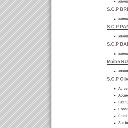
Inform
S.C.P BR
Inform
S.C.P PAN
Inform
S.C.P BA
Inform
Maître R
Inform
S.C.P Oli
Adres
Accuei
Fax :
Consta
Email
Site I